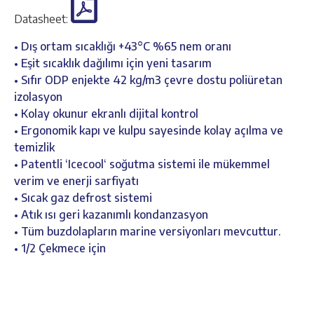
Datasheet:
• Dış ortam sıcaklığı +43°C %65 nem oranı
• Eşit sıcaklık dağılımı için yeni tasarım
• Sıfır ODP enjekte 42 kg/m3 çevre dostu poliüretan
izolasyon
• Kolay okunur ekranlı dijital kontrol
• Ergonomik kapı ve kulpu sayesinde kolay açılma ve
temizlik
• Patentli ‘Icecool‘ soğutma sistemi ile mükemmel
verim ve enerji sarfiyatı
• Sıcak gaz defrost sistemi
• Atık ısı geri kazanımlı kondanzasyon
• Tüm buzdolapların marine versiyonları mevcuttur.
• 1/2 Çekmece için