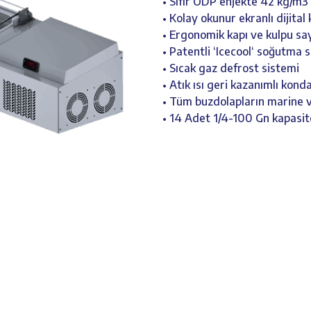
• Sıfır ODP enjekte 42 kg/m3
• Kolay okunur ekranlı dijital
• Ergonomik kapı ve kulpu sa
• Patentli ‘Icecool‘ soğutma 
• Sıcak gaz defrost sistemi
• Atık ısı geri kazanımlı kon
• Tüm buzdolapların marine v
• 14 Adet 1/4-100 Gn kapasit