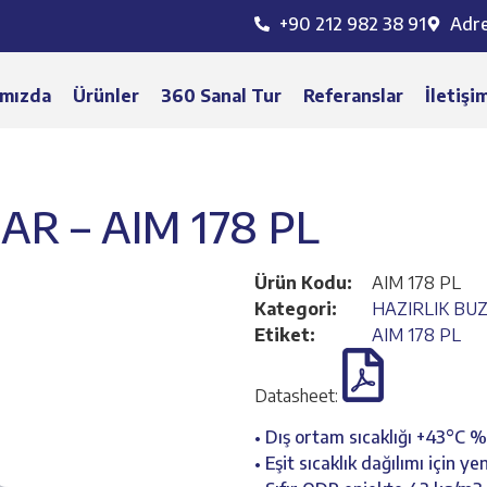
+90 212 982 38 91
Adr
mızda
Ürünler
360 Sanal Tur
Referanslar
İletişi
R – AIM 178 PL
Ürün Kodu:
AIM 178 PL
Kategori:
HAZIRLIK BU
Etiket:
AIM 178 PL
Datasheet:
• Dış ortam sıcaklığı +43°C 
• Eşit sıcaklık dağılımı için y