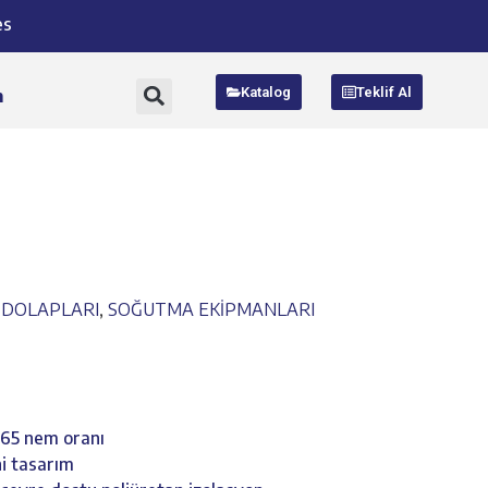
es
Katalog
Teklif Al
m
ZDOLAPLARI
,
SOĞUTMA EKİPMANLARI
%65 nem oranı
eni tasarım