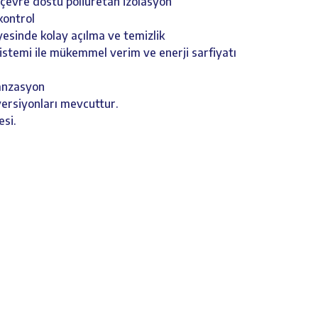
 çevre dostu poliüretan izolasyon
 kontrol
yesinde kolay açılma ve temizlik
sistemi ile mükemmel verim ve enerji sarfiyatı
danzasyon
ersiyonları mevcuttur.
esi.