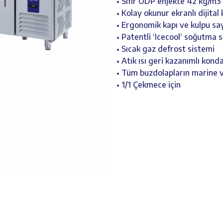
• Sıfır ODP enjekte 42 kg/m3
• Kolay okunur ekranlı dijital
• Ergonomik kapı ve kulpu sa
• Patentli ‘Icecool‘ soğutma 
• Sıcak gaz defrost sistemi
• Atık ısı geri kazanımlı kon
• Tüm buzdolapların marine v
• 1/1 Çekmece için