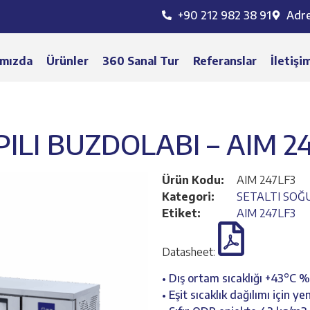
+90 212 982 38 91
Adr
mızda
Ürünler
360 Sanal Tur
Referanslar
İletişi
APILI BUZDOLABI – AIM 2
Ürün Kodu:
AIM 247LF3
Kategori:
SETALTI SOĞU
Etiket:
AIM 247LF3
Datasheet:
• Dış ortam sıcaklığı +43°C 
• Eşit sıcaklık dağılımı için y