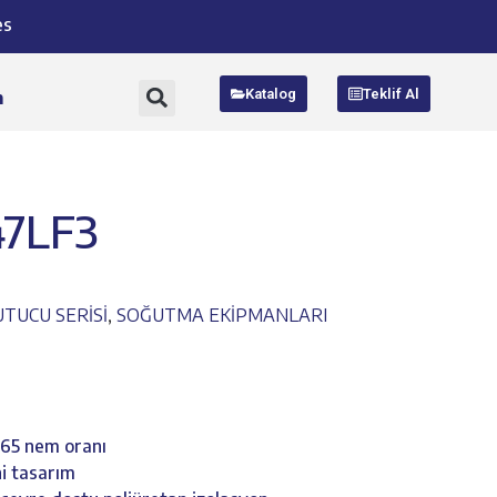
es
Katalog
Teklif Al
m
47LF3
TUCU SERİSİ
,
SOĞUTMA EKİPMANLARI
%65 nem oranı
eni tasarım