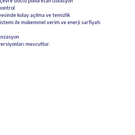
 çevre dostu poliüretan izolasyon
 kontrol
yesinde kolay açılma ve temizlik
sistemi ile mükemmel verim ve enerji sarfiyatı
danzasyon
ersiyonları mevcuttur.