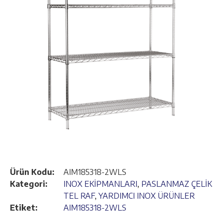
Ürün Kodu:
AIM185318-2WLS
Kategori:
INOX EKİPMANLARI
,
PASLANMAZ ÇELİK
TEL RAF
,
YARDIMCI INOX ÜRÜNLER
Etiket:
AIM185318-2WLS