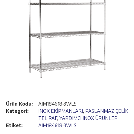
Ürün Kodu:
AIM184618-3WLS
Kategori:
INOX EKİPMANLARI
,
PASLANMAZ ÇELİK
TEL RAF
,
YARDIMCI INOX ÜRÜNLER
Etiket:
AIM184618-3WLS