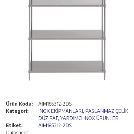
Ürün Kodu:
AIM185312-2DS
Kategori:
INOX EKİPMANLARI
,
PASLANMAZ ÇELİK
DÜZ RAF
,
YARDIMCI INOX ÜRÜNLER
Etiket:
AIM185312-2DS
Datasheet: