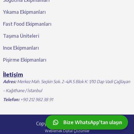
Soğutma Ekipmanları
Yıkama Ekipmanları
Fast Food Ekipmanları
Taşıma Üniteleri
Inox Ekipmanları
Pişirme Ekipmanları
İletişim
Adres:
Merkez Mah. Seçkin Sok. 2-4/A S Blok K: 1/10 Dap Vadi Çağlayan
– Kağıthane / İstanbul
Telefon:
+90 212 982 38 91
Bize WhatsApp’tan ulaşın
Copyright © 2024 Aim Gastro
Weblemek Dijital Çözümler