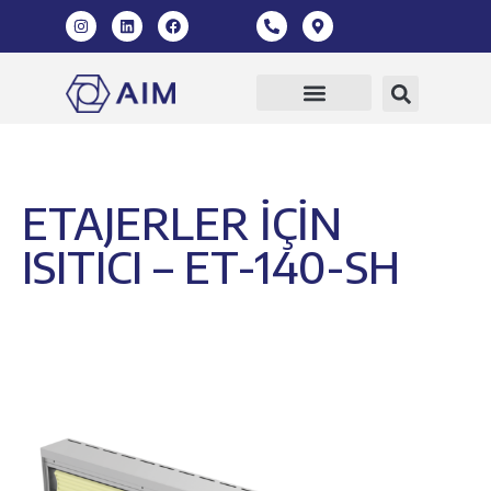
360 Sanal Tur
ETAJERLER İÇİN
ISITICI – ET-140-SH