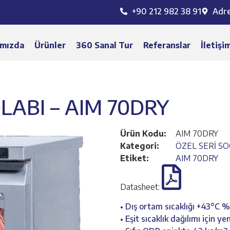
+90 212 982 38 91
Adr
mızda
Ürünler
360 Sanal Tur
Referanslar
İletişi
ABI – AIM 70DRY
Ürün Kodu:
AIM 70DRY
Kategori:
ÖZEL SERİ S
Etiket:
AIM 70DRY
Datasheet:
• Dış ortam sıcaklığı +43°C 
• Eşit sıcaklık dağılımı için y