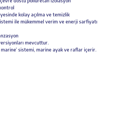
 çevre dostu poliüretan izolasyon
 kontrol
ayesinde kolay açılma ve temizlik
sistemi ile mükemmel verim ve enerji sarfiyatı
danzasyon
ersiyonları mevcuttur.
 marine’ sistemi, marine ayak ve raflar içerir.