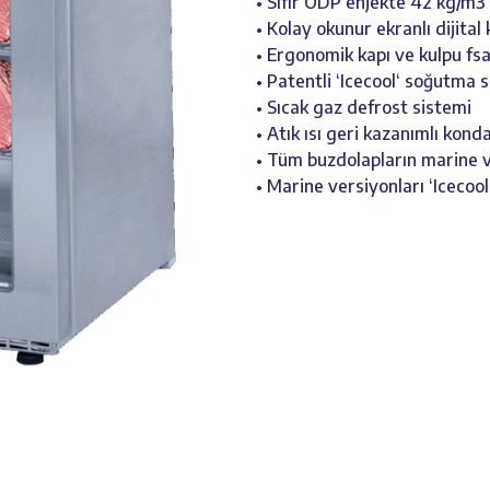
• Sıfır ODP enjekte 42 kg/m3
• Kolay okunur ekranlı dijital
• Ergonomik kapı ve kulpu fs
• Patentli ‘Icecool‘ soğutma 
• Sıcak gaz defrost sistemi
• Atık ısı geri kazanımlı kon
• Tüm buzdolapların marine v
• Marine versiyonları ‘Icecool