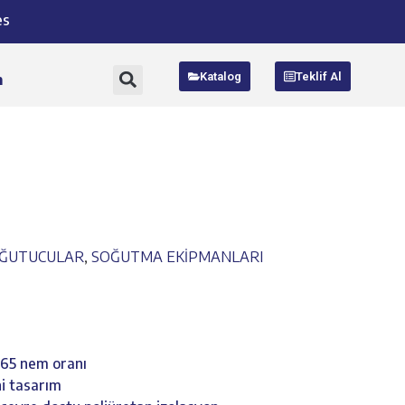
es
Katalog
Teklif Al
m
OĞUTUCULAR
,
SOĞUTMA EKİPMANLARI
%65 nem oranı
eni tasarım