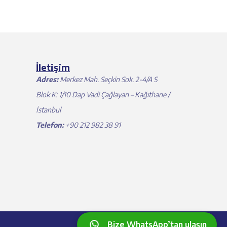
İletişim
Adres:
Merkez Mah. Seçkin Sok. 2-4/A S
Blok K: 1/10 Dap Vadi Çağlayan – Kağıthane /
İstanbul
Telefon:
+90 212 982 38 91
Bize WhatsApp’tan ulaşın