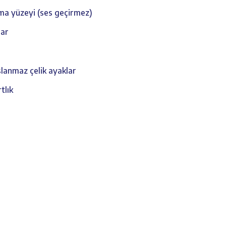
şma yüzeyi (ses geçirmez)
lar
slanmaz çelik ayaklar
tlık