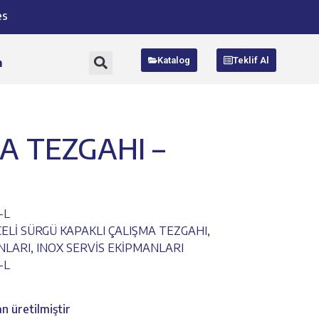
es
Katalog
Teklif Al
m
A TEZGAHI –
-L
ELİ SÜRGÜ KAPAKLI ÇALIŞMA TEZGAHI
,
NLARI
,
INOX SERVİS EKİPMANLARI
-L
n üretilmiştir