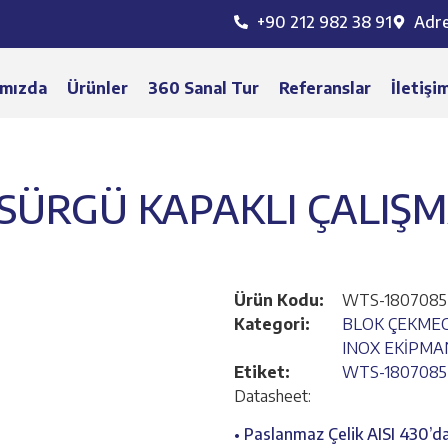
+90 212 982 38 91
Adr
mızda
Ürünler
360 Sanal Tur
Referanslar
İletişi
SÜRGÜ KAPAKLI ÇALIŞM
Ürün Kodu:
WTS-1807085
Kategori:
BLOK ÇEKMEC
INOX EKİPMA
Etiket:
WTS-1807085
Datasheet:
• Paslanmaz Çelik AISI 430’da