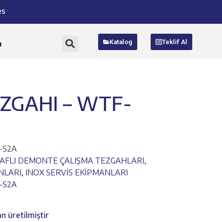
es
Katalog
Teklif Al
m
ZGAHI – WTF-
-S2A
RAFLI DEMONTE ÇALIŞMA TEZGAHLARI
,
NLARI
,
INOX SERVİS EKİPMANLARI
-S2A
n üretilmiştir