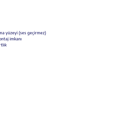
şma yüzeyi (ses geçirmez)
ontaj imkanı
tlık