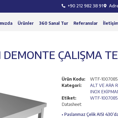
+90 212 982 38 91
Adr
mızda
Ürünler
360 Sanal Tur
Referanslar
İletişi
I DEMONTE ÇALIŞMA TE
Ürün Kodu:
WTF-1007085
Kategori:
ALT VE ARA 
INOX EKİPMA
Etiket:
WTF-1007085
Datasheet:
• Paslanmaz Çelik AISI 430’da