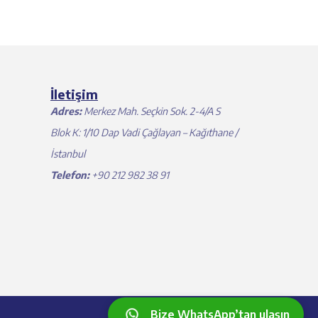
İletişim
Adres:
Merkez Mah. Seçkin Sok. 2-4/A S
Blok K: 1/10 Dap Vadi Çağlayan – Kağıthane /
İstanbul
Telefon:
+90 212 982 38 91
Bize WhatsApp’tan ulaşın