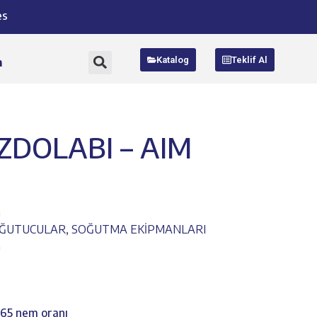
es
Katalog
Teklif Al
m
UZDOLABI – AIM
G
OĞUTUCULAR
,
SOĞUTMA EKİPMANLARI
G
%65 nem oranı