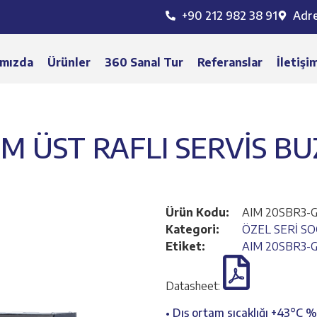
+90 212 982 38 91
Adr
mızda
Ürünler
360 Sanal Tur
Referanslar
İletişi
 CAM ÜST RAFLI SERVİS B
Ürün Kodu:
AIM 20SBR3-
Kategori:
ÖZEL SERİ S
Etiket:
AIM 20SBR3-
Datasheet:
• Dış ortam sıcaklığı +43°C 