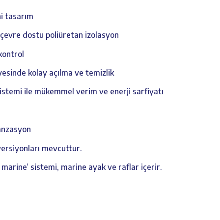
eni tasarım
 çevre dostu poliüretan izolasyon
 kontrol
yesinde kolay açılma ve temizlik
sistemi ile mükemmel verim ve enerji sarfiyatı
danzasyon
ersiyonları mevcuttur.
 marine’ sistemi, marine ayak ve raflar içerir.