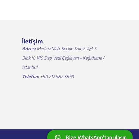
İletişim
Adres:
Merkez Mah. Seçkin Sok. 2-4/A S
Blok K: 1/10 Dap Vadi Çağlayan – Kağıthane /
İstanbul
Telefon:
+90 212 982 38 91
Bize WhatsApp’tan ulaşın