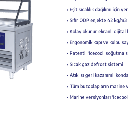
• Eşit sıcaklık dağılımı için y
• Sıfır ODP enjekte 42 kg/m3
• Kolay okunur ekranlı dijital
• Ergonomik kapı ve kulpu sa
• Patentli ‘Icecool‘ soğutma 
• Sıcak gaz defrost sistemi
• Atık ısı geri kazanımlı kon
• Tüm buzdolapların marine v
• Marine versiyonları ‘Icecool