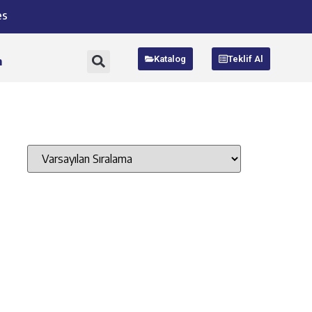
es
Katalog
Teklif Al
m