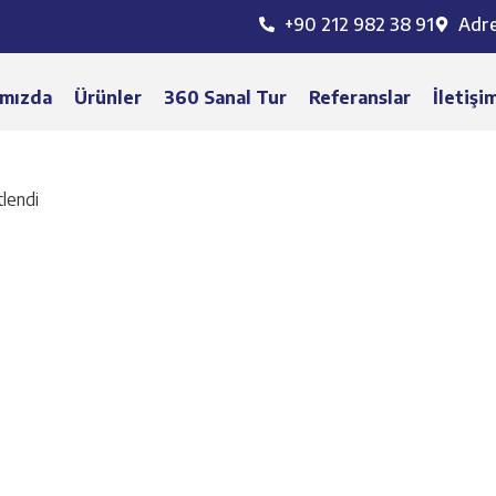
+90 212 982 38 91
Adr
mızda
Ürünler
360 Sanal Tur
Referanslar
İletişi
lendi