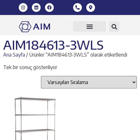
360 Sanal Tur
AIM184613-3WLS
Ana Sayfa
/ Ürünler “AIM184613-3WLS” olarak etiketlendi
Tek bir sonuç gösteriliyor