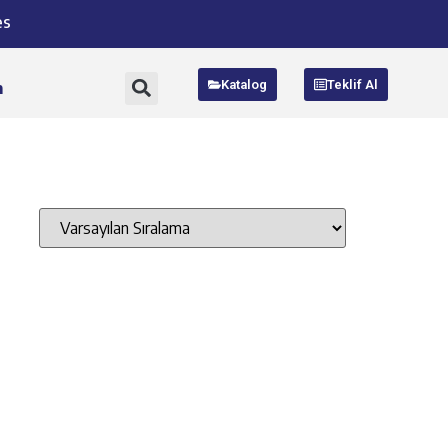
es
Katalog
Teklif Al
m