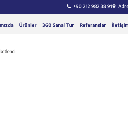
+90 212 982 38 91
Adr
mızda
Ürünler
360 Sanal Tur
Referanslar
İletişi
ketlendi