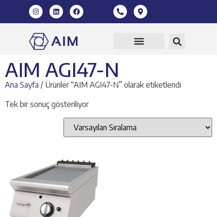
360 Sanal Tur
AIM AGI47-N
Ana Sayfa
/ Ürünler “AIM AGI47-N” olarak etiketlendi
Tek bir sonuç gösteriliyor