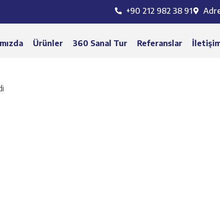
+90 212 982 38 91
Adr
mızda
Ürünler
360 Sanal Tur
Referanslar
İletişi
di