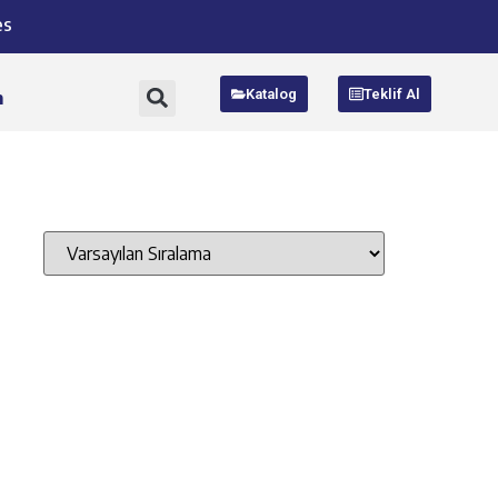
es
Katalog
Teklif Al
m