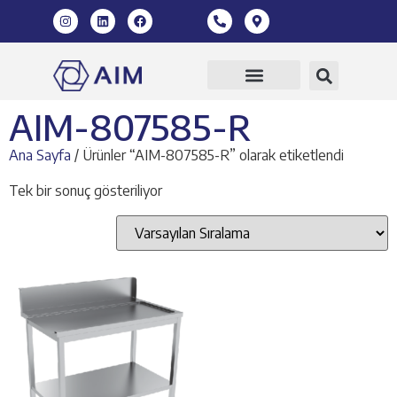
360 Sanal Tur
AIM-807585-R
Ana Sayfa
/ Ürünler “AIM-807585-R” olarak etiketlendi
Tek bir sonuç gösteriliyor